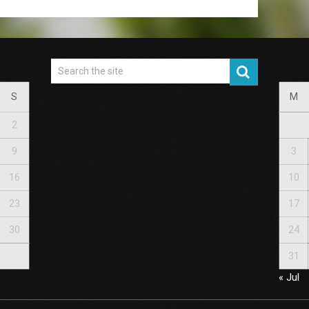
S
M
2
9
3
16
10
23
17
30
24
31
« Jul