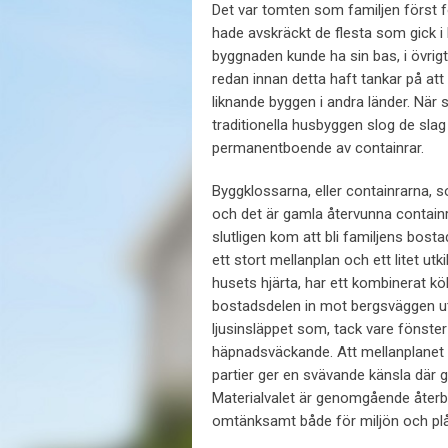
Det var tomten som familjen först fö
hade avskräckt de flesta som gick i 
byggnaden kunde ha sin bas, i övrigt
redan innan detta haft tankar på att
liknande byggen i andra länder. När 
traditionella husbyggen slog de sla
permanentboende av containrar.
Byggklossarna, eller containrarna, so
och det är gamla återvunna containr
slutligen kom att bli familjens bost
ett stort mellanplan och ett litet u
husets hjärta, har ett kombinerat k
bostadsdelen in mot bergsväggen ut
ljusinsläppet som, tack vare fönster 
häpnadsväckande. Att mellanplanet 
partier ger en svävande känsla där g
Materialvalet är genomgående återbru
omtänksamt både för miljön och pl