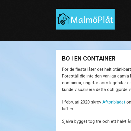
BO I EN CONTAINER
För de flesta låter det helt otänkbart
Föreställ dig inte den vanliga gamla k
containrar, ungefär som legobitar d
kunde visualisera detta och gjorde 
I februari 2020 skrev
Aftonbladet
om
luften.
Själva bygget tog tre och ett halvt å