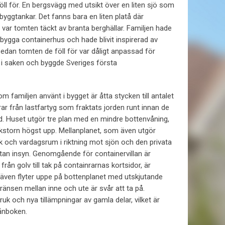
ll för. En bergsvägg med utsikt över en liten sjö som
byggtankar. Det fanns bara en liten platå där
 var tomten täckt av branta berghällar. Familjen hade
 bygga containerhus och hade blivit inspirerad av
sedan tomten de föll för var dåligt anpassad för
g i saken och byggde Sveriges första
m familjen använt i bygget är åtta stycken till antalet
ar från lastfartyg som fraktats jorden runt innan de
ad. Huset utgör tre plan med en mindre bottenvåning,
tkikstorn högst upp. Mellanplanet, som även utgör
ök och vardagsrum i riktning mot sjön och den privata
an insyn. Genomgående för containervillan är
från golv till tak på containrarnas kortsidor, är
även flyter uppe på bottenplanet med utskjutande
ränsen mellan inne och ute är svår att ta på.
k och nya tillämpningar av gamla delar, vilket är
ånboken.