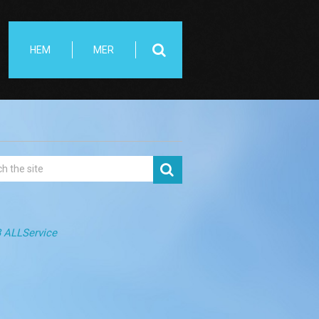
HEM
MER
 ALLService